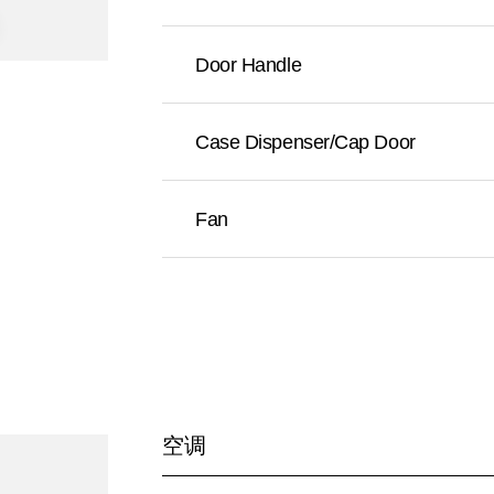
Door Handle
Case Dispenser/Cap Door
Fan
空调