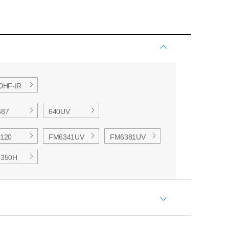
0HF-IR
687
640UV
120
FM6341UV
FM6381UV
6350H