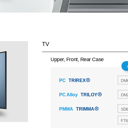
TV
Upper, Front, Rear Case
PC
TRIREX
DM
PC Alloy
TRILOY
DM
PMMA
TRIMMA
SD
FT6